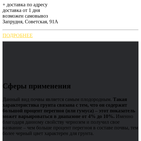
+ доставка по адресу
доставка от 1 дня
возможен самовывоз
Запрудня, Советская, 91А
ПОДРОБНЕЕ
Сферы применения
Данный вид почвы является самым плодородным.
Такая
характеристика грунта связана с тем, что он содержит
большой процент перегноя (или гумуса) – этот показатель
может варьироваться в диапазоне от 4% до 10%.
Именно
благодаря данному свойству чернозем и получил свое
название – чем больше процент перегноя в составе почвы, тем
более черный цвет характерен для грунта.