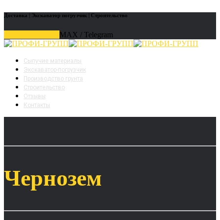
Доставка | Экскаватор погрузчик | Строительство
8 (903) 011 29 45
MAX / Telegram
Сыпучие материалы
Экскаватор-погрузчик
Производство грунта
Строительство
Отзывы
Контакты
Чернозем