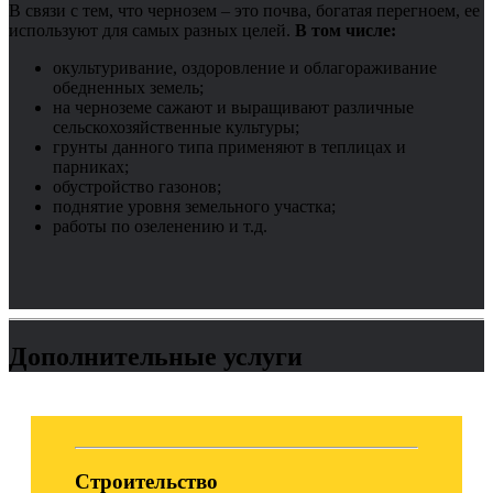
В связи с тем, что чернозем – это почва, богатая перегноем, ее
используют для самых разных целей.
В том числе:
окультуривание, оздоровление и облагораживание
обедненных земель;
на черноземе сажают и выращивают различные
сельскохозяйственные культуры;
грунты данного типа применяют в теплицах и
парниках;
обустройство газонов;
поднятие уровня земельного участка;
работы по озеленению и т.д.
Дополнительные услуги
Строительство